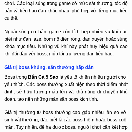
chơi. Các loại súng trong game có mức sát thương, tốc độ
bắn và tiêu hao đạn khác nhau, phù hợp với từng mục tiêu
cụ thể.
Ngoài súng cơ bản, game còn tích hợp nhiều vũ khí đặc
biệt như đạn laze, bom nổ diện rộng, đạn xuyên hoặc súng
khóa mục tiêu. Những vũ khí này phát huy hiệu quả cao
khi đối đầu với boss, giúp tối ưu lượng đạn tiêu hao.
Giá trị boss khủng, săn thưởng hấp dẫn
Boss trong
Bắn Cá 5 Sao
là yếu tố khiến nhiều người chơi
yêu thích. Các boss thường xuất hiện theo thời điểm nhất
định, sở hữu lượng máu lớn và khả năng di chuyển khó
đoán, tạo nên những màn săn boss kịch tính.
Giá trị thưởng từ boss thường cao gấp nhiều lần so với
sinh vật thường, đặc biệt là các boss hiếm hoặc boss cuối
màn. Tuy nhiên, để hạ được boss, người chơi cần kết hợp