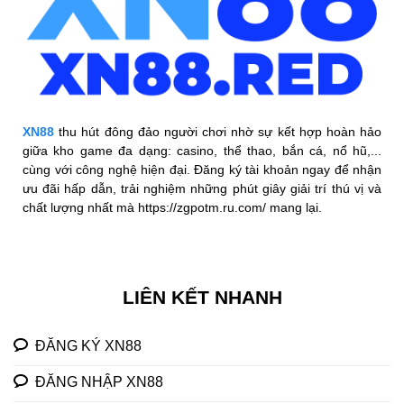
XN88
thu hút đông đảo người chơi nhờ sự kết hợp hoàn hảo
giữa kho game đa dạng: casino, thể thao, bắn cá, nổ hũ,...
cùng với công nghệ hiện đại. Đăng ký tài khoản ngay để nhận
ưu đãi hấp dẫn, trải nghiệm những phút giây giải trí thú vị và
chất lượng nhất mà https://zgpotm.ru.com/ mang lại.
LIÊN KẾT NHANH
ĐĂNG KÝ XN88
ĐĂNG NHẬP XN88