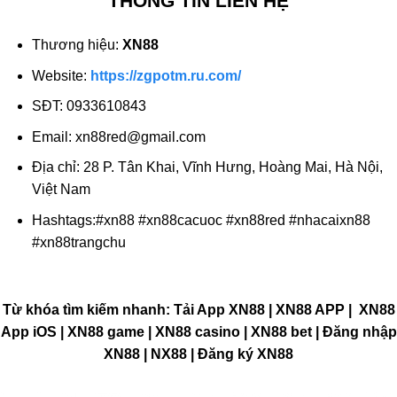
THÔNG TIN LIÊN HỆ
Thương hiệu:
XN88
Website:
https://zgpotm.ru.com/
SĐT:
0933610843
Email:
xn88red@gmail.com
Địa chỉ:
28 P. Tân Khai, Vĩnh Hưng, Hoàng Mai, Hà Nội,
Việt Nam
Hashtags:#xn88 #xn88cacuoc #xn88red #nhacaixn88
#xn88trangchu
Từ khóa tìm kiếm nhanh: Tải App XN88 | XN88 APP | XN88
App iOS | XN88 game | XN88 casino | XN88 bet | Đăng nhập
XN88 | NX88 | Đăng ký XN88