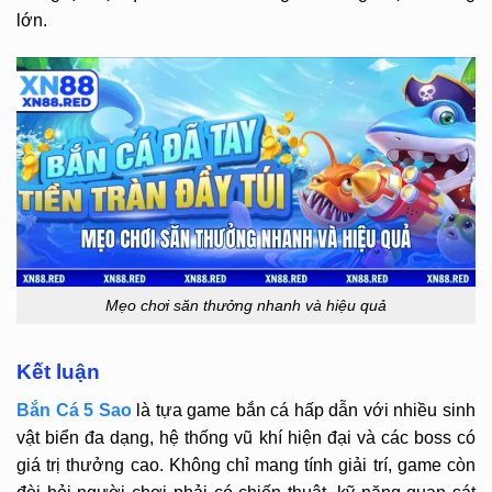
lớn.
Mẹo chơi săn thưởng nhanh và hiệu quả
Kết luận
Bắn Cá 5 Sao
là tựa game bắn cá hấp dẫn với nhiều sinh
vật biển đa dạng, hệ thống vũ khí hiện đại và các boss có
giá trị thưởng cao. Không chỉ mang tính giải trí, game còn