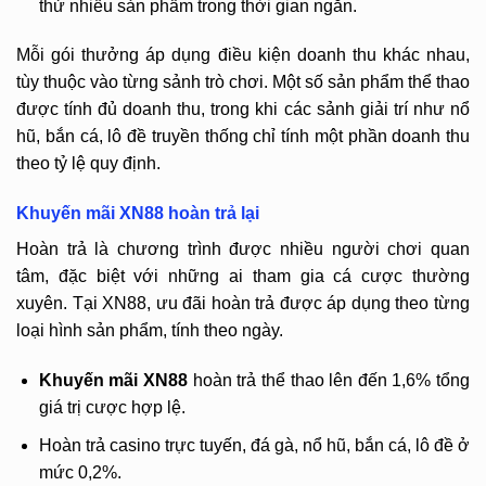
thử nhiều sản phẩm trong thời gian ngắn.
Mỗi gói thưởng áp dụng điều kiện doanh thu khác nhau,
tùy thuộc vào từng sảnh trò chơi. Một số sản phẩm thể thao
được tính đủ doanh thu, trong khi các sảnh giải trí như nổ
hũ, bắn cá, lô đề truyền thống chỉ tính một phần doanh thu
theo tỷ lệ quy định.
Khuyến mãi XN88 hoàn trả lại
Hoàn trả là chương trình được nhiều người chơi quan
tâm, đặc biệt với những ai tham gia cá cược thường
xuyên. Tại XN88, ưu đãi hoàn trả được áp dụng theo từng
loại hình sản phẩm, tính theo ngày.
Khuyến mãi XN88
hoàn trả thể thao lên đến 1,6% tổng
giá trị cược hợp lệ.
Hoàn trả casino trực tuyến, đá gà, nổ hũ, bắn cá, lô đề ở
mức 0,2%.