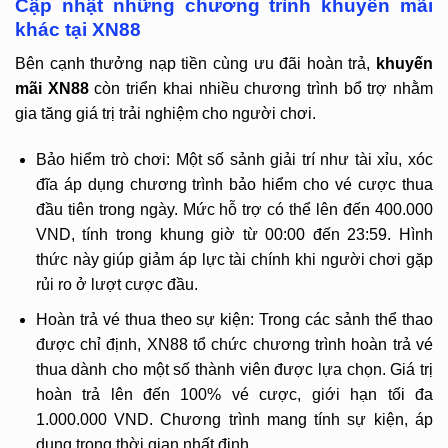
Cập nhật những chương trình khuyến mãi
khác tại XN88
Bên cạnh thưởng nạp tiền cùng ưu đãi hoàn trả,
khuyến
mãi XN88
còn triển khai nhiều chương trình bổ trợ nhằm
gia tăng giá trị trải nghiệm cho người chơi.
Bảo hiểm trò chơi: Một số sảnh giải trí như tài xỉu, xóc
đĩa áp dụng chương trình bảo hiểm cho vé cược thua
đầu tiên trong ngày. Mức hỗ trợ có thể lên đến 400.000
VND, tính trong khung giờ từ 00:00 đến 23:59. Hình
thức này giúp giảm áp lực tài chính khi người chơi gặp
rủi ro ở lượt cược đầu.
Hoàn trả vé thua theo sự kiện: Trong các sảnh thể thao
được chỉ định, XN88 tổ chức chương trình hoàn trả vé
thua dành cho một số thành viên được lựa chọn. Giá trị
hoàn trả lên đến 100% vé cược, giới hạn tối đa
1.000.000 VND. Chương trình mang tính sự kiện, áp
dụng trong thời gian nhất định.