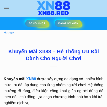
Bỏ
qua
nội
dung
ĐĂNG NHẬP
ĐĂNG KÝ +88K
Home
Khuyến Mãi Xn88 – Hệ Thống Ưu Đãi
Dành Cho Người Chơi
Khuyến mãi
XN88
được xây dựng đa dạng với nhiều hình
thức ưu đãi áp dụng cho từng nhóm người chơi. Hệ thống
thưởng rõ ràng, điều kiện công khai giúp người dùng dễ
theo dõi, chủ động lựa chọn chương trình phù hợp khi trải
nghiệm dịch vụ.