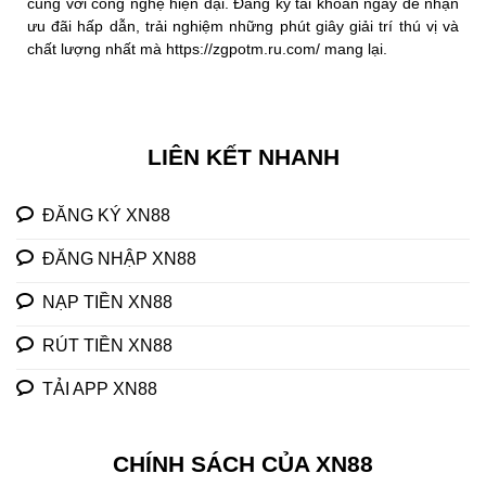
cùng với công nghệ hiện đại. Đăng ký tài khoản ngay để nhận
ưu đãi hấp dẫn, trải nghiệm những phút giây giải trí thú vị và
chất lượng nhất mà https://zgpotm.ru.com/ mang lại.
LIÊN KẾT NHANH
ĐĂNG KÝ XN88
ĐĂNG NHẬP XN88
NẠP TIỀN XN88
RÚT TIỀN XN88
TẢI APP XN88
CHÍNH SÁCH CỦA XN88