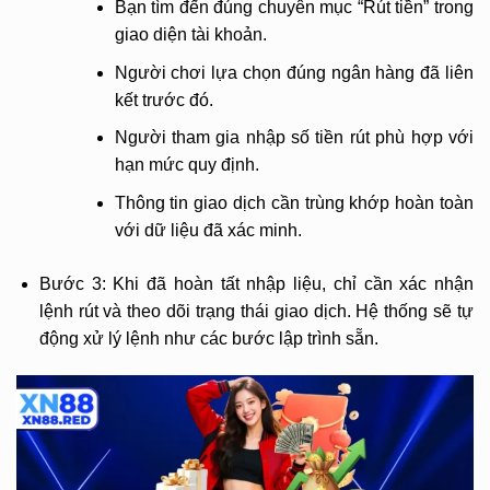
Bạn tìm đến đúng chuyên mục “Rút tiền” trong
giao diện tài khoản.
Người chơi lựa chọn đúng ngân hàng đã liên
kết trước đó.
Người tham gia nhập số tiền rút phù hợp với
hạn mức quy định.
Thông tin giao dịch cần trùng khớp hoàn toàn
với dữ liệu đã xác minh.
Bước 3: Khi đã hoàn tất nhập liệu, chỉ cần xác nhận
lệnh rút và theo dõi trạng thái giao dịch. Hệ thống sẽ tự
động xử lý lệnh như các bước lập trình sẵn.