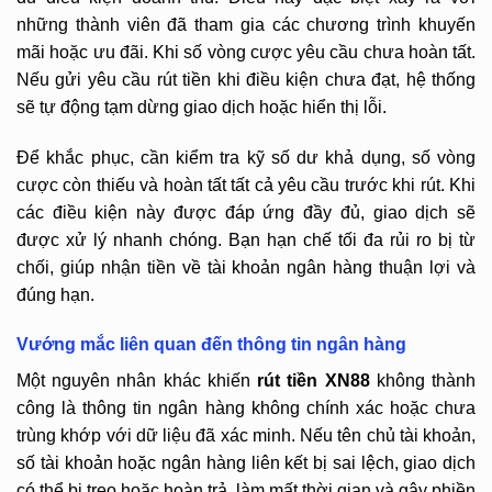
những thành viên đã tham gia các chương trình khuyến
mãi hoặc ưu đãi. Khi số vòng cược yêu cầu chưa hoàn tất.
Nếu gửi yêu cầu rút tiền khi điều kiện chưa đạt, hệ thống
sẽ tự động tạm dừng giao dịch hoặc hiển thị lỗi.
Để khắc phục, cần kiểm tra kỹ số dư khả dụng, số vòng
cược còn thiếu và hoàn tất tất cả yêu cầu trước khi rút. Khi
các điều kiện này được đáp ứng đầy đủ, giao dịch sẽ
được xử lý nhanh chóng. Bạn hạn chế tối đa rủi ro bị từ
chối, giúp nhận tiền về tài khoản ngân hàng thuận lợi và
đúng hạn.
Vướng mắc liên quan đến thông tin ngân hàng
Một nguyên nhân khác khiến
rút tiền XN88
không thành
công là thông tin ngân hàng không chính xác hoặc chưa
trùng khớp với dữ liệu đã xác minh. Nếu tên chủ tài khoản,
số tài khoản hoặc ngân hàng liên kết bị sai lệch, giao dịch
có thể bị treo hoặc hoàn trả, làm mất thời gian và gây phiền