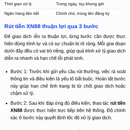
Thời gian xử lý
Trong ngày, tùy khung giờ
Ngân hàng liên kết
Chính chủ, trùng tên đăng ký
Rút tiền XN88 thuận lợi qua 3 bước
Để giao dịch iễn ra thuận lợi, từng bước cần được thực
hiện đúng trình tự và có sự chuẩn bị rõ ràng. Mỗi giai đoạn
dưới đây đều có vai trò riêng, giúp quá trình xử lý giao dịch
diễn ra nhanh và hạn chế lỗi phát sinh.
Bước 1: Trước khi gửi yêu cầu rút thưởng, việc rà soát
thông tin và điều kiện là yếu tố bắt buộc. Hoàn tất bước
này giúp hạn chế tình trạng bị từ chối giao dịch hoặc
chậm xử lý.
Bước 2: Sau khi đáp ứng đủ điều kiện, thao tác
rút tiền
XN88
được thực hiện trực tiếp trên hệ thống. Độ chính
xác ở bước này quyết định tốc độ xử lý giao dịch.