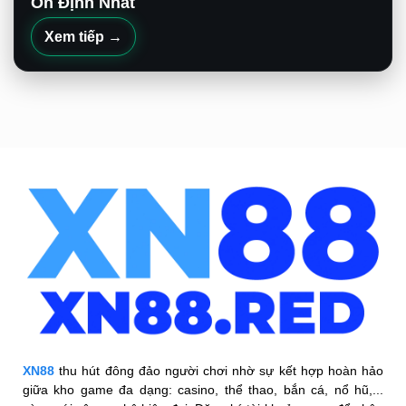
Ổn Định Nhất
Xem tiếp →
XN88
thu hút đông đảo người chơi nhờ sự kết hợp hoàn hảo
giữa kho game đa dạng: casino, thể thao, bắn cá, nổ hũ,...