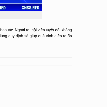
hao tác. Ngoài ra, hội viên tuyệt đối không
úng quy định sẽ giúp quá trình diễn ra ổn