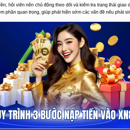
iền, hội viên nên chủ động theo dõi và kiểm tra trạng thái gia
 phần quan trọng, giúp phát hiện sớm các vấn đề nếu phát si