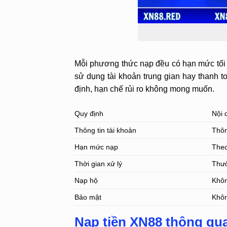
Mỗi phương thức nạp đều có hạn mức tối thi
sử dụng tài khoản trung gian hay thanh t
định, hạn chế rủi ro không mong muốn.
Quy định
Nội 
Thông tin tài khoản
Thôn
Hạn mức nạp
Theo
Thời gian xử lý
Thườ
Nạp hộ
Khô
Bảo mật
Khôn
Nạp tiền XN88 thông qua