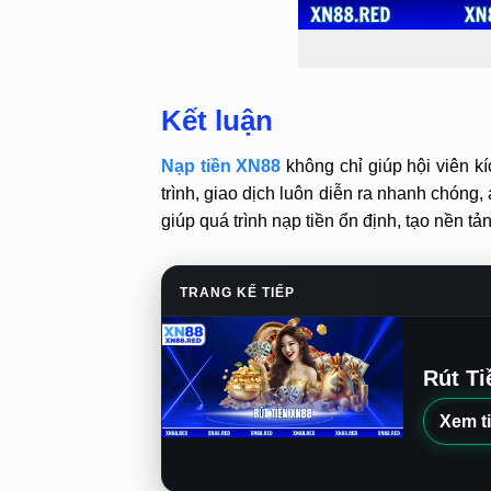
Kết luận
Nạp tiền XN88
không chỉ giúp hội viên kí
trình, giao dịch luôn diễn ra nhanh chóng,
giúp quá trình nạp tiền ổn định, tạo nền tản
TRANG KẾ TIẾP
Rút T
Xem t