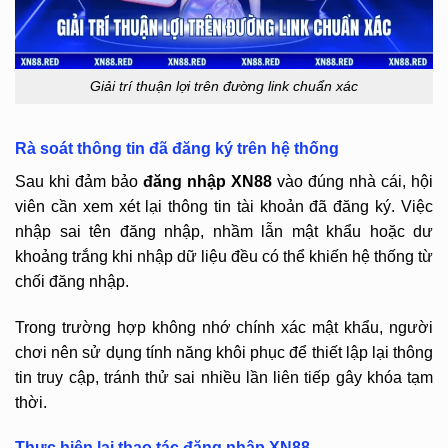
Giải trí thuận lợi trên đường link chuẩn xác
Rà soát thông tin đã đăng ký trên hệ thống
Sau khi đảm bảo
đăng nhập XN88
vào đúng nhà cái, hội
viên cần xem xét lại thông tin tài khoản đã đăng ký. Việc
nhập sai tên đăng nhập, nhầm lẫn mật khẩu hoặc dư
khoảng trắng khi nhập dữ liệu đều có thể khiến hệ thống từ
chối đăng nhập.
Trong trường hợp không nhớ chính xác mật khẩu, người
chơi nên sử dụng tính năng khôi phục để thiết lập lại thông
tin truy cập, tránh thử sai nhiều lần liên tiếp gây khóa tạm
thời.
Thực hiện lại thao tác đăng nhập XN88