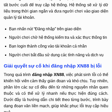
tất bước cuối để truy cập hệ thống. Hệ thống sẽ xử lý dữ
liệu trong thời gian ngắn và đưa người chơi vào giao diện
quản lý tài khoản.
Bạn nhấn nút “Đăng nhập” trên giao diện
Người chơi chờ hệ thống kiểm tra và xác thực thông tin
Bạn login thành công vào tài khoản cá nhân
Người chơi bắt đầu sử dụng các tính năng và dịch vụ
Giải quyết sự cố khi đăng nhập XN88 bị lỗi
Trong quá trình
đăng nhập XN88
, việc phát sinh lỗi có thể
khiến hội viên cảm thấy gián đoạn và khó chịu. Tuy nhiên,
phần lớn các sự cố đều đến từ những nguyên nhân quen
thuộc và có thể xử lý nhanh nếu thực hiện đúng cách.
Dưới đây là hướng dẫn chi tiết theo từng bước, trình bày
dạng đoạn văn liền mạch, giúp khắc phục lỗi truy cập hiệu