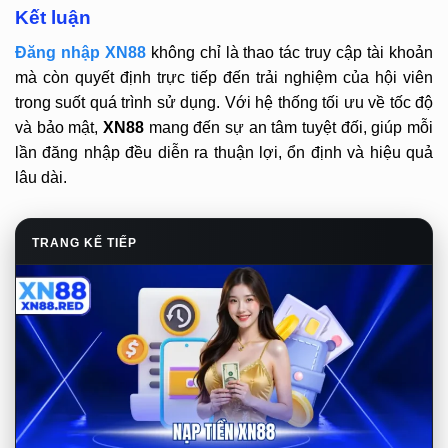
Kết luận
Đăng nhập XN88
không chỉ là thao tác truy cập tài khoản
mà còn quyết định trực tiếp đến trải nghiệm của hội viên
trong suốt quá trình sử dụng. Với hệ thống tối ưu về tốc độ
và bảo mật,
XN88
mang đến sự an tâm tuyệt đối, giúp mỗi
lần đăng nhập đều diễn ra thuận lợi, ổn định và hiệu quả
lâu dài.
TRANG KẾ TIẾP