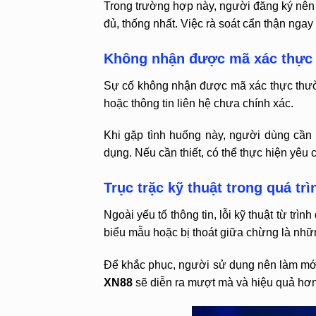
Trong trường hợp này, người đăng ký nên 
đủ, thống nhất. Việc rà soát cẩn thận ngay 
Không nhận được mã xác thực
Sự cố không nhận được mã xác thực thườ
hoặc thông tin liên hệ chưa chính xác.
Khi gặp tình huống này, người dùng cần k
dụng. Nếu cần thiết, có thể thực hiện yêu 
Trục trặc kỹ thuật trong quá trì
Ngoài yếu tố thông tin, lỗi kỹ thuật từ tr
biểu mẫu hoặc bị thoát giữa chừng là nh
Để khắc phục, người sử dụng nên làm mới tr
XN88
sẽ diễn ra mượt mà và hiệu quả hơn