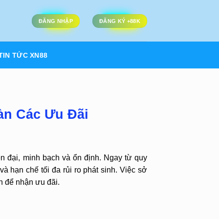
ĐĂNG NHẬP
ĐĂNG KÝ +88K
TIN TỨC XN88
àn Các Ưu Đãi
iện đại, minh bạch và ổn định. Ngay từ quy
à hạn chế tối đa rủi ro phát sinh. Việc sở
n để nhận ưu đãi.