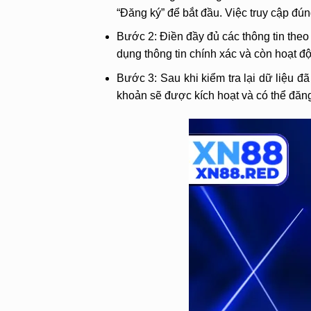
“Đăng ký” để bắt đầu. Việc truy cập đún
Bước 2: Điền đầy đủ các thông tin the
dụng thông tin chính xác và còn hoạt độ
Bước 3: Sau khi kiểm tra lại dữ liệu đ
khoản sẽ được kích hoạt và có thể đăn