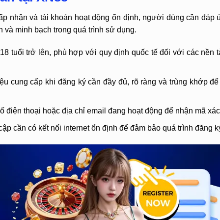
p nhận và tài khoản hoạt động ổn định, người dùng cần đáp ứ
và minh bạch trong quá trình sử dụng.
8 tuổi trở lên, phù hợp với quy định quốc tế đối với các nền t
ệu cung cấp khi đăng ký cần đầy đủ, rõ ràng và trùng khớp để 
 điện thoại hoặc địa chỉ email đang hoạt động để nhận mã xác n
uy cập cần có kết nối internet ổn định để đảm bảo quá trình đăng k