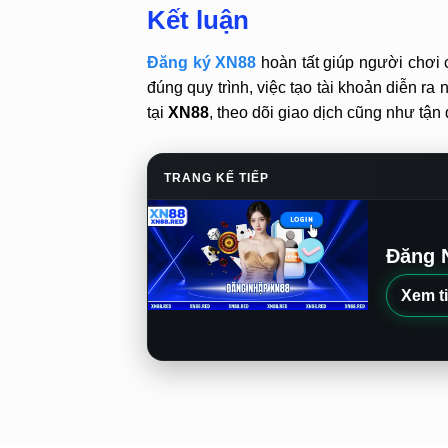
Kết luận
Đăng ký XN88
hoàn tất giúp người chơi c
đúng quy trình, việc tạo tài khoản diễn ra 
tại
XN88
, theo dõi giao dịch cũng như tận
TRANG KẾ TIẾP
Đăng 
Xem t