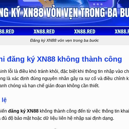
Đăng ký XN88 vỏn vẹn trong ba bước
hi đăng ký XN88 không thành công
 sinh lỗi là điều khó tránh khỏi, đặc biệt khi thông tin nhập và
ng là xác định đúng nguyên nhân gây ra sự cố và điều chỉnh kị
nhanh chóng và hạn chế gián đoạn không cần thiết.
 lệ
hiến
đăng ký XN88
không thành công đến từ việc thông tin kh
 đủ độ bảo mật hoặc dữ liệu liên hệ nhập sai định dạng.