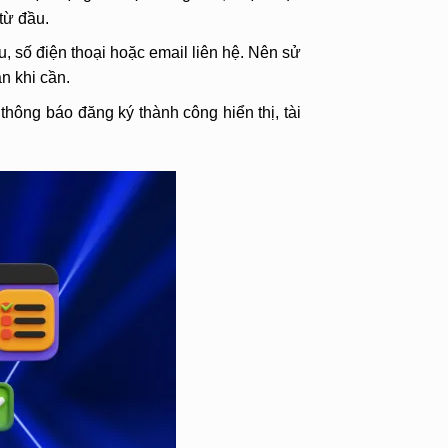
từ đầu.
, số điện thoại hoặc email liên hệ. Nên sử
n khi cần.
thông báo đăng ký thành công hiển thị, tài